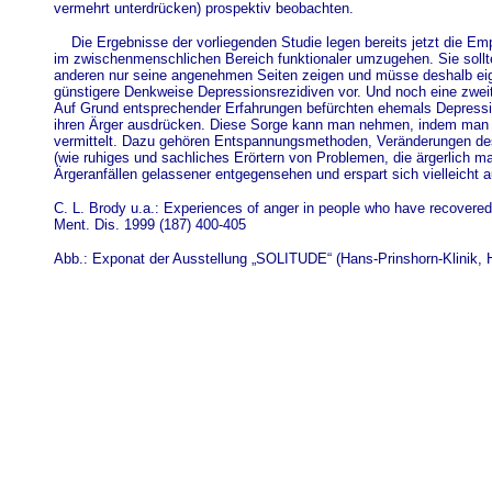
vermehrt unterdrücken) prospektiv beobachten.
Die Ergebnisse der vorliegenden Studie legen bereits jetzt die E
im zwischenmenschlichen Bereich funktionaler umzugehen. Sie sollt
anderen nur seine angenehmen Seiten zeigen und müsse deshalb eige
günstigere Denkweise Depressionsrezidiven vor. Und noch eine zwei
Auf Grund entsprechender Erfahrungen befürchten ehemals Depressive,
ihren Ärger ausdrücken. Diese Sorge kann man nehmen, indem man
vermittelt. Dazu gehören Entspannungsmethoden, Veränderungen de
(wie ruhiges und sachliches Erörtern von Problemen, die ärgerlich m
Ärgeranfällen gelassener entgegensehen und erspart sich vielleicht 
C. L. Brody u.a.: Experiences of anger in people who have recovere
Ment. Dis. 1999 (187) 400-405
Abb.: Exponat der Ausstellung „SOLITUDE“ (Hans-Prinshorn-Klinik,