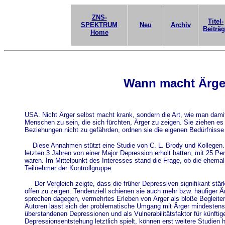
ZNS-
Titel-
SPEKTRUM
Neu
Archiv
Beiträ
Home
Wann macht Ärge
USA. Nicht Ärger selbst macht krank, sondern die Art, wie man dam
Menschen zu sein, die sich fürchten, Ärger zu zeigen. Sie ziehen e
Beziehungen nicht zu gefährden, ordnen sie die eigenen Bedürfnisse 
Diese Annahmen stützt eine Studie von C. L. Brody und Kollegen. 
letzten 3 Jahren von einer Major Depression erholt hatten, mit 25 P
waren. Im Mittelpunkt des Interesses stand die Frage, ob die ehemal
Teilnehmer der Kontrollgruppe.
Der Vergleich zeigte, dass die früher Depressiven signifikant stär
offen zu zeigen. Tendenziell schienen sie auch mehr bzw. häufiger Ä
sprechen dagegen, vermehrtes Erleben von Ärger als bloße Begleite
Autoren lässt sich der problematische Umgang mit Ärger mindestens in
überstandenen Depressionen und als Vulnerabilitätsfaktor für künftig
Depressionsentstehung letztlich spielt, können erst weitere Studien 